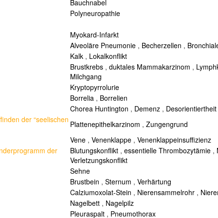
Bauchnabel
Polyneuropathie
Myokard-Infarkt
Alveoläre Pneumonie
,
Becherzellen
,
Bronchia
Kalk
,
Lokalkonflikt
Brustkrebs
,
duktales Mammakarzinom
,
Lymph
Milchgang
Kryptopyrrolurie
Borrelia
,
Borrelien
Chorea Huntington
,
Demenz
,
Desorientiertheit
finden der “seelischen
Plattenepithelkarzinom
,
Zungengrund
Vene
,
Venenklappe
,
Venenklappeinsuffizienz
onderprogramm der
Blutungskonflikt
,
essentielle Thrombozytämie
,
Verletzungskonflikt
Sehne
Brustbein
,
Sternum
,
Verhärtung
Calziumoxolat-Stein
,
Nierensammelrohr
,
Niere
Nagelbett
,
Nagelpilz
Pleuraspalt
,
Pneumothorax