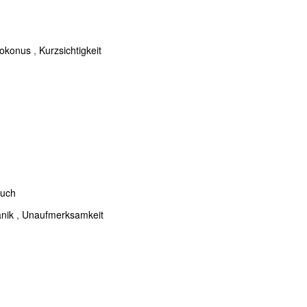
tokonus
,
Kurzsichtigkeit
ruch
nik
,
Unaufmerksamkeit