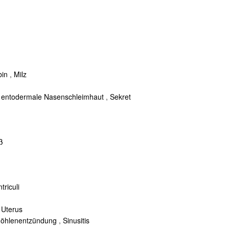
in
,
Milz
,
entodermale Nasenschleimhaut
,
Sekret
ß
triculi
,
Uterus
öhlenentzündung
,
Sinusitis