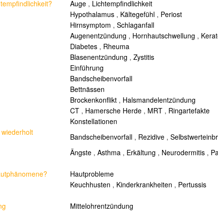
empfindlichkeit?
Auge
,
Lichtempfindlichkeit
Hypothalamus
,
Kältegefühl
,
Periost
Hirnsymptom
,
Schlaganfall
Augenentzündung
,
Hornhautschwellung
,
Kera
Diabetes
,
Rheuma
Blasenentzündung
,
Zystitis
Einführung
Bandscheibenvorfall
Bettnässen
Brockenkonflikt
,
Halsmandelentzündung
CT
,
Hamersche Herde
,
MRT
,
Ringartefakte
Konstellationen
 wiederholt
Bandscheibenvorfall
,
Rezidive
,
Selbstwerteinb
Ängste
,
Asthma
,
Erkältung
,
Neurodermitis
,
Pa
 Hautphänomene?
Hautprobleme
Keuchhusten
,
Kinderkrankheiten
,
Pertussis
ng
Mittelohrentzündung