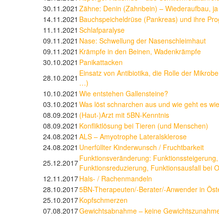
30.11.2021
Zähne: Denin (Zahnbein) – Wiederaufbau, ja
14.11.2021
Bauchspeicheldrüse (Pankreas) und ihre P
11.11.2021
Schlafparalyse
09.11.2021
Nase: Schwellung der Nasenschleimhaut
09.11.2021
Krämpfe in den Beinen, Wadenkrämpfe
30.10.2021
Panikattacken
Einsatz von Antibiotika, die Rolle der Mikrobe
28.10.2021
…)
10.10.2021
Wie entstehen Gallensteine?
03.10.2021
Was löst schnarchen aus und wie geht es wi
08.09.2021
(Haut-)Arzt mit 5BN-Kenntnis
08.09.2021
Konfliktlösung bei Tieren (und Menschen)
24.08.2021
ALS – Amyotrophe Lateralsklerose
24.08.2021
Unerfüllter Kinderwunsch / Fruchtbarkeit
Funktionsveränderung: Funktionssteigerung,
25.12.2017
Funktionsreduzierung, Funktionsausfall bei 
12.11.2017
Hals- / Rachenmandeln
28.10.2017
5BN-Therapeuten/-Berater/-Anwender in Öst
25.10.2017
Kopfschmerzen
07.08.2017
Gewichtsabnahme – keine Gewichtszunahm