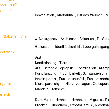
 oder nein?
rogramme
Innvervation
,
Klarträume
,
Luzides träumen
,
Mo
n (Bakterien, Viren,
4. Naturgesetz
,
Antibiotika
,
Bakterien
,
Dr. Ste
Gallenstein
,
Identitätskonflikt
,
Lebergallengang
eder weg?
Arzt
Konfliktlösung
,
Tiere
ALS
,
Atrophie
,
epilepsie
,
Koordination
,
Krämp
Fortpflanzung
,
Fruchtbarkeit
,
Schwangerschaf
facialis paresi
,
Funktionsausfall
,
Funktionsredu
Organen
Nierenparenchym
,
Nierenversagen
,
Osteopor
Mandeln
,
Tonsilles
erreich
Dura Mater
,
Hirnhaut
,
Hirnhäute
,
Migräne
,
Pi
e
Brocken
,
Dünndarm
,
Hypothalamus
,
Nierens