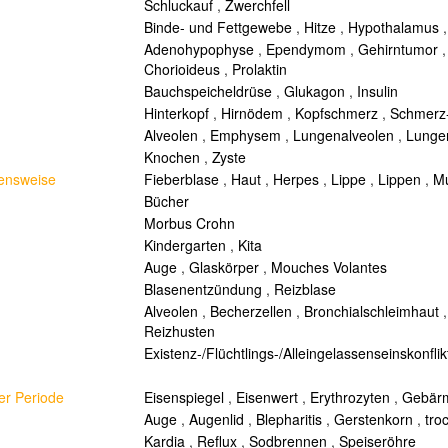
Schluckauf
,
Zwerchfell
Binde- und Fettgewebe
,
Hitze
,
Hypothalamus
Adenohypophyse
,
Ependymom
,
Gehirntumor
Chorioideus
,
Prolaktin
Bauchspeicheldrüse
,
Glukagon
,
Insulin
Hinterkopf
,
Hirnödem
,
Kopfschmerz
,
Schmerz
Alveolen
,
Emphysem
,
Lungenalveolen
,
Lunge
Knochen
,
Zyste
bensweise
Fieberblase
,
Haut
,
Herpes
,
Lippe
,
Lippen
,
M
Bücher
Morbus Crohn
Kindergarten
,
Kita
Auge
,
Glaskörper
,
Mouches Volantes
Blasenentzündung
,
Reizblase
Alveolen
,
Becherzellen
,
Bronchialschleimhaut
Reizhusten
Existenz-/Flüchtlings-/Alleingelassenseinskonflik
er Periode
Eisenspiegel
,
Eisenwert
,
Erythrozyten
,
Gebärm
Auge
,
Augenlid
,
Blepharitis
,
Gerstenkorn
,
tro
Kardia
,
Reflux
,
Sodbrennen
,
Speiseröhre