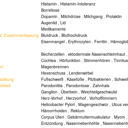
Histamin
,
Histamin-Intoleranz
Borreliose
Dopamin
,
Milchdrüse
,
Milchgang
,
Prolaktin
Augenlid
,
Lid
Medikamente
5BN: Zusammenfassung
Blutdruck
,
Bluthochdruck
Eisenmangel
,
Erythrozyten
,
Ferritin
,
Hämoglob
Becherzellen
,
ektodermale Nasenschleimhaut
Cochlea
,
Hörfunktion
,
Stimmenhören
,
Tinnitus
en”
Magenbrennen
Hexenschuss
,
Lendenwirbel
icklung
Fußschweiß
,
Käsefüße
,
Pilzbakterien
,
Schwei
chkeit
Parodontitis
,
Parodontose
,
Zahnhals
Ganglion
,
Überbein
,
Weichteilgeschwulst
Herz-Vorhof
,
Herzvorhof
,
Vorhofflimmern
Helicobacter Pylori
,
Magengeschwür
,
Ulcus ven
Hämorrhoiden
,
Rektum
Corpus Uteri
,
Gebärmuttermuskulatur
,
Myom
Entzündung
,
Nasennebenhöhle
,
Nasennebenh