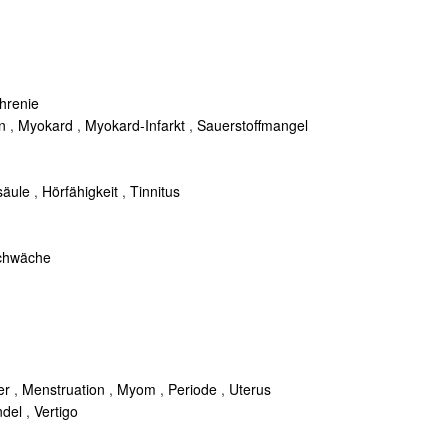
hrenie
n
,
Myokard
,
Myokard-Infarkt
,
Sauerstoffmangel
säule
,
Hörfähigkeit
,
Tinnitus
chwäche
er
,
Menstruation
,
Myom
,
Periode
,
Uterus
ndel
,
Vertigo