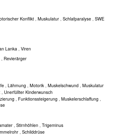
torischer Konflikt
,
Muskulatur
,
Schlafparalyse
,
SWE
fan Lanka
,
Viren
,
Revierärger
fe
,
Lähmung
,
Motorik
,
Muskelschwund
,
Muskulatur
t
,
Unerfüllter Kinderwunsch
zierung
,
Funktionssteigerung
,
Muskelerschlaffung
,
ose
amater
,
Stirnhöhlen
,
Trigeminus
ammelrohr
,
Schilddrüse