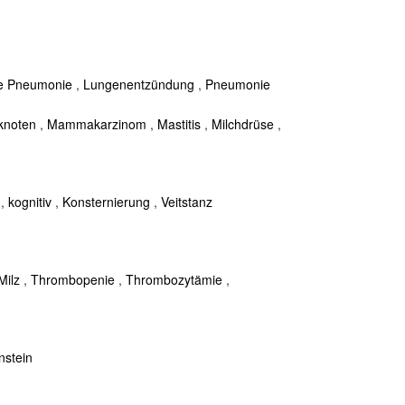
le Pneumonie
,
Lungenentzündung
,
Pneumonie
knoten
,
Mammakarzinom
,
Mastitis
,
Milchdrüse
,
,
kognitiv
,
Konsternierung
,
Veitstanz
Milz
,
Thrombopenie
,
Thrombozytämie
,
nstein