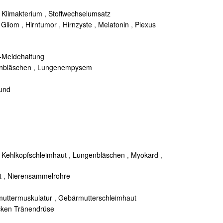
,
Klimakterium
,
Stoffwechselumsatz
,
Gliom
,
Hirntumor
,
Hirnzyste
,
Melatonin
,
Plexus
-Meidehaltung
nbläschen
,
Lungenempysem
und
,
Kehlkopfschleimhaut
,
Lungenbläschen
,
Myokard
,
t
,
Nierensammelrohre
uttermuskulatur
,
Gebärmutterschleimhaut
cken Tränendrüse