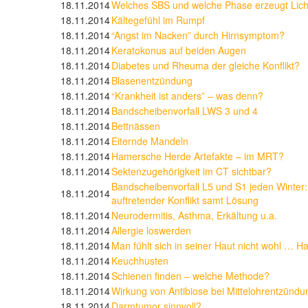
18.11.2014
Welches SBS und welche Phase erzeugt Licht
18.11.2014
Kältegefühl im Rumpf
18.11.2014
“Angst im Nacken” durch Hirnsymptom?
18.11.2014
Keratokonus auf beiden Augen
18.11.2014
Diabetes und Rheuma der gleiche Konflikt?
18.11.2014
Blasenentzündung
18.11.2014
“Krankheit ist anders” – was denn?
18.11.2014
Bandscheibenvorfall LWS 3 und 4
18.11.2014
Bettnässen
18.11.2014
Eiternde Mandeln
18.11.2014
Hamersche Herde Artefakte – im MRT?
18.11.2014
Sektenzugehörigkeit im CT sichtbar?
Bandscheibenvorfall L5 und S1 jeden Winter:
18.11.2014
auftretender Konflikt samt Lösung
18.11.2014
Neurodermitis, Asthma, Erkältung u.a.
18.11.2014
Allergie loswerden
18.11.2014
Man fühlt sich in seiner Haut nicht wohl …
18.11.2014
Keuchhusten
18.11.2014
Schienen finden – welche Methode?
18.11.2014
Wirkung von Antibiose bei Mittelohrentzündu
18.11.2014
Darmtumor sinnvoll?