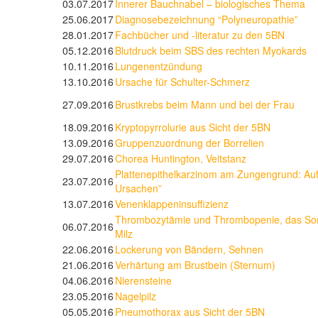
03.07.2017
Innerer Bauchnabel – biologisches Thema
25.06.2017
Diagnosebezeichnung “Polyneuropathie”
28.01.2017
Fachbücher und -literatur zu den 5BN
05.12.2016
Blutdruck beim SBS des rechten Myokards
10.11.2016
Lungenentzündung
13.10.2016
Ursache für Schulter-Schmerz
27.09.2016
Brustkrebs beim Mann und bei der Frau
18.09.2016
Kryptopyrrolurie aus Sicht der 5BN
13.09.2016
Gruppenzuordnung der Borrelien
29.07.2016
Chorea Huntington, Veitstanz
Plattenepithelkarzinom am Zungengrund: Auf
23.07.2016
Ursachen”
13.07.2016
Venenklappeninsuffizienz
Thrombozytämie und Thrombopenie, das S
06.07.2016
Milz
22.06.2016
Lockerung von Bändern, Sehnen
21.06.2016
Verhärtung am Brustbein (Sternum)
04.06.2016
Nierensteine
23.05.2016
Nagelpilz
05.05.2016
Pneumothorax aus Sicht der 5BN