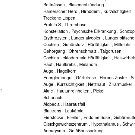
Bettnässen
,
Blasenentzündung
Hamerscher Herd
,
Hirnödem
,
Kurzsichtigkeit
Trockene Lippen
Protein S
,
Thrombose
Konstellation
,
Psychische Erkrankung
,
Schizop
Erythrozyten
,
Lungenalveolen
,
Lungenbläsche
Cochlea
,
Gehörsturz
,
Hörfähigkeit
,
Mittelohr
Gehörgang
,
Ohrenschmalz
,
Talgdrüsen
Cochlea
,
ektodermale Hörfähigkeit
,
Halswirbel
Haut
,
Hautkrebs
,
Melanom
Auge
,
Hagelkorn
Energiemangel
,
Gürtelrose
,
Herpes Zoster
,
S
Auge
,
Kurzsichtigkeit
,
Netzhaut
,
Ziliarmuskel
t?
Akne
,
Hautunreinheiten
,
Pickel
Scharlach
Alopecia
,
Haarausfall
Blutkrebs
,
Leukämie
Eierstöcke
,
Eileiter
,
Endometriose
,
Gebärmutt
Gleichgewichtszentrum
,
Hypothalamus
,
Schwi
Aneurysma
,
Gefäßaussackung