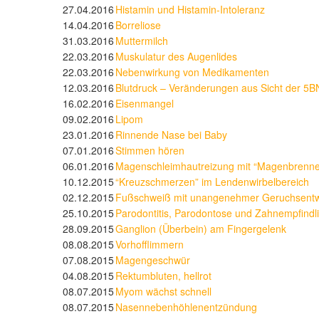
27.04.2016
Histamin und Histamin-Intoleranz
14.04.2016
Borreliose
31.03.2016
Muttermilch
22.03.2016
Muskulatur des Augenlides
22.03.2016
Nebenwirkung von Medikamenten
12.03.2016
Blutdruck – Veränderungen aus Sicht der 
16.02.2016
Eisenmangel
09.02.2016
Lipom
23.01.2016
Rinnende Nase bei Baby
07.01.2016
Stimmen hören
06.01.2016
Magenschleimhautreizung mit “Magenbrenn
10.12.2015
“Kreuzschmerzen” im Lendenwirbelbereich
02.12.2015
Fußschweiß mit unangenehmer Geruchsentw
25.10.2015
Parodontitis, Parodontose und Zahnempfindli
28.09.2015
Ganglion (Überbein) am Fingergelenk
08.08.2015
Vorhofflimmern
07.08.2015
Magengeschwür
04.08.2015
Rektumbluten, hellrot
08.07.2015
Myom wächst schnell
08.07.2015
Nasennebenhöhlenentzündung