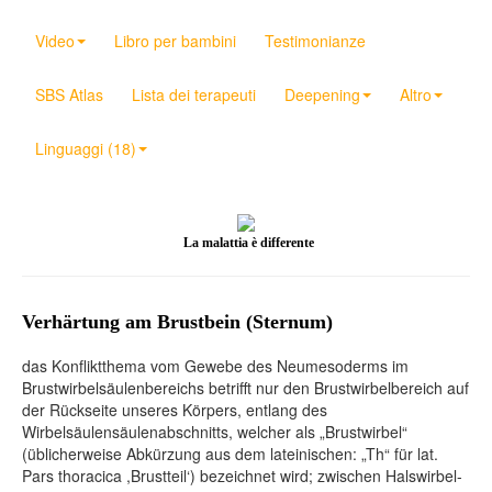
Video
Libro per bambini
Testimonianze
SBS Atlas
Lista dei terapeuti
Deepening
Altro
Linguaggi (18)
La malattia è differente
Verhärtung am Brustbein (Sternum)
das Konfliktthema vom Gewebe des Neumesoderms im
Brustwirbelsäulenbereichs betrifft nur den Brustwirbelbereich auf
der Rückseite unseres Körpers, entlang des
Wirbelsäulensäulenabschnitts, welcher als „Brustwirbel“
(üblicherweise Abkürzung aus dem lateinischen: „Th“ für lat.
Pars thoracica ,Brustteil‘) bezeichnet wird; zwischen Halswirbel-