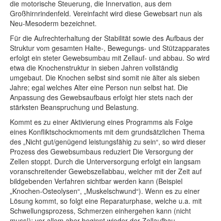
die motorische Steuerung, die Innervation, aus dem
Großhirnrindenfeld. Vereinfacht wird diese Gewebsart nun als
Neu-Mesoderm bezeichnet.
Für die Aufrechterhaltung der Stabilität sowie des Aufbaus der
Struktur vom gesamten Halte-, Bewegungs- und Stützapparates
erfolgt ein steter Gewebsumbau mit Zellauf- und abbau. So wird
etwa die Knochenstruktur in sieben Jahren vollständig
umgebaut. Die Knochen selbst sind somit nie älter als sieben
Jahre; egal welches Alter eine Person nun selbst hat. Die
Anpassung des Gewebsaufbaus erfolgt hier stets nach der
stärksten Beanspruchung und Belastung.
Kommt es zu einer Aktivierung eines Programms als Folge
eines Konfliktschockmoments mit dem grundsätzlichen Thema
des „Nicht gut/genügend leistungsfähig zu sein“, so wird dieser
Prozess des Gewebsumbaus reduziert Die Versorgung der
Zellen stoppt. Durch die Unterversorgung erfolgt ein langsam
voranschreitender Gewebszellabbau, welcher mit der Zeit auf
bildgebenden Verfahren sichtbar werden kann (Beispiel
„Knochen-Osteolysen“, „Muskelschwund“). Wenn es zu einer
Lösung kommt, so folgt eine Reparaturphase, welche u.a. mit
Schwellungsprozess, Schmerzen einhergehen kann (nicht
muss!); vor allem aber beginnt wieder der Zellaufbau.