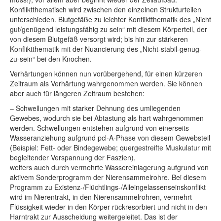
Konfliktthematisch wird zwischen den einzelnen Strukturteilen
unterschieden. Blutgefäße zu leichter Konfliktthematik des „Nicht
gut/genügend leistungsfähig zu sein“ mit diesem Körperteil, der
von diesem Blutgefäß versorgt wird; bis hin zur stärkeren
Konfliktthematik mit der Nuancierung des „Nicht-stabil-genug-
zu-sein“ bei den Knochen.
Verhärtungen können nun vorübergehend, für einen kürzeren
Zeitraum als Verhärtung wahrgenommen werden. Sie können
aber auch für längeren Zeitraum bestehen:
– Schwellungen mit starker Dehnung des umliegenden
Gewebes, wodurch sie bei Abtastung als hart wahrgenommen
werden. Schwellungen entstehen aufgrund von einerseits
Wasseranziehung aufgrund pcl-A-Phase von diesem Gewebsteil
(Beispiel: Fett- oder Bindegewebe; quergestreifte Muskulatur mit
begleitender Verspannung der Faszien),
weiters auch durch vermehrte Wassereinlagerung aufgrund von
aktivem Sonderprogramm der Nierensammelrohre. Bei diesem
Programm zu Existenz-/Flüchtlings-/Alleingelassenseinskonflikt
wird im Nierentrakt, in den Nierensammelrohren, vermehrt
Flüssigkeit wieder in den Körper rückresorbiert und nicht in den
Harntrakt zur Ausscheidung weitergeleitet. Das ist der