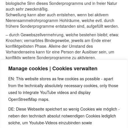
biologische Sinn dieses Sonderprogramms und in freier Natur
auch sehr zweckmäßig.
Schwellung kann aber auch entstehen, wenn bei aktivem
Nierensammelrohrprogramm Hohlräume, welche evtl. durch
frühere Sonderprogramme entstanden sind, aufgefüllt werden.
– durch Gewebszellvermehrung, welche bestehen bleibt; etwa:
Knochen; vernarbtes Bindegewebe, jeweils am Ende einer
konfliktgelösten Phase. Alleine der Umstand des
Vorhandenseins kann für eine Person der Auslöser sein, um
konfliktiv weitere Sonderprogramme zu aktivieren.
Gewebszellvermehrungen dieser Art müssen organisch aber
Manage cookies | Cookies verwalten
weiters gar keine Störung bilden. Unter Umständen kann eine
Abklärung des eigenen Weltbildes zu “perfektem Körperbau”
EN: This website stores as few cookies as possible - apart
und angenommene Schönheits-Ideale nützlich sein.
from the technically absolutely necessary cookies, only those
used to integrate YouTube videos and display
Quellen:
OpenStreetMap maps.
Seminare und Webinare von Nicolas Barro, nicolasbarro.de.
DE: Diese Webseite speichert so wenig Cookies wie möglich -
Internetseite www.5bn.de.
David Münnich “Das System der fünf biologischen
neben den technisch absolut notwendigen Cookies lediglich
Naturgesetze” Band 1.
solche, um Youtube-Videos einzubinden sowie
Claudio Trupiano “Danke Doktor Hamer”.