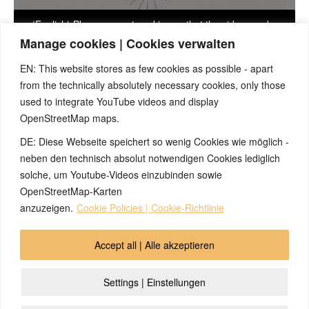
(English) Please accept cookies so that the video can be
played
Manage cookies | Cookies verwalten
EN: This website stores as few cookies as possible - apart
from the technically absolutely necessary cookies, only those
used to integrate YouTube videos and display
OpenStreetMap maps.
DE: Diese Webseite speichert so wenig Cookies wie möglich -
In questa parte esaminiamo una visione radicalmente diversa
neben den technisch absolut notwendigen Cookies lediglich
della malattia, che è riassunta nella 5° Legge Biologica della
solche, um Youtube-Videos einzubinden sowie
Natura e che costituisce la base della Nuova Medicina.
OpenStreetMap-Karten
anzuzeigen.
Cookie Policies | Cookie-Richtlinie
© 2026 by Ingmar Marquardt
Accept all | Alle akzeptieren
Overview
Impressum
Trattamento dei dati
Settings | Einstellungen
Contatti
Cookie Policy (EU)