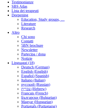
Testimonianze
SBS Atlas
Lista dei terapeuti
Deepening
Education, Study groups, …
Literature
Research
Altro
Chi sono
Contatti
5BN brochure
Newsletter
Partecipa / dona
Notizie
Linguaggi (18)
Deutsch (German)
English (English)
Español (Spanish)
Italiano (Italian)
русский (Russian)
עברית (Hebrew)
Français (French)
Български (Bulgarian)
Magyar (Hungarian)
Português (Portuguese)