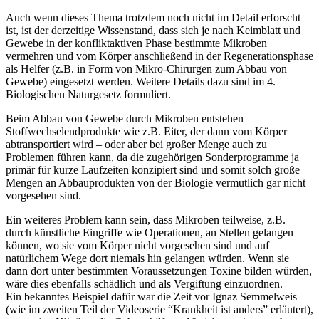
Auch wenn dieses Thema trotzdem noch nicht im Detail erforscht
ist, ist der derzeitige Wissenstand, dass sich je nach Keimblatt und
Gewebe in der konfliktaktiven Phase bestimmte Mikroben
vermehren und vom Körper anschließend in der Regenerationsphase
als Helfer (z.B. in Form von Mikro-Chirurgen zum Abbau von
Gewebe) eingesetzt werden. Weitere Details dazu sind im 4.
Biologischen Naturgesetz formuliert.
Beim Abbau von Gewebe durch Mikroben entstehen
Stoffwechselendprodukte wie z.B. Eiter, der dann vom Körper
abtransportiert wird – oder aber bei großer Menge auch zu
Problemen führen kann, da die zugehörigen Sonderprogramme ja
primär für kurze Laufzeiten konzipiert sind und somit solch große
Mengen an Abbauprodukten von der Biologie vermutlich gar nicht
vorgesehen sind.
Ein weiteres Problem kann sein, dass Mikroben teilweise, z.B.
durch künstliche Eingriffe wie Operationen, an Stellen gelangen
können, wo sie vom Körper nicht vorgesehen sind und auf
natürlichem Wege dort niemals hin gelangen würden. Wenn sie
dann dort unter bestimmten Voraussetzungen Toxine bilden würden,
wäre dies ebenfalls schädlich und als Vergiftung einzuordnen.
Ein bekanntes Beispiel dafür war die Zeit vor Ignaz Semmelweis
(wie im zweiten Teil der Videoserie “Krankheit ist anders” erläutert),