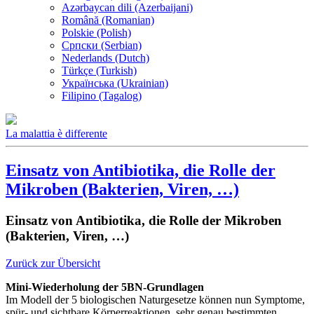
Azərbaycan dili (Azerbaijani)
Română (Romanian)
Polskie (Polish)
Српски (Serbian)
Nederlands (Dutch)
Türkçe (Turkish)
Українська (Ukrainian)
Filipino (Tagalog)
La malattia è differente
Einsatz von Antibiotika, die Rolle der
Mikroben (Bakterien, Viren, …)
Einsatz von Antibiotika, die Rolle der Mikroben
(Bakterien, Viren, …)
Zurück zur Übersicht
Mini-Wiederholung der 5BN-Grundlagen
Im Modell der 5 biologischen Naturgesetze können nun Symptome,
spür- und sichtbare Körperreaktionen, sehr genau bestimmten