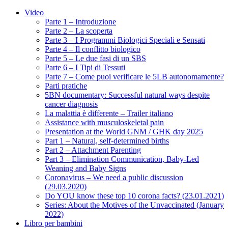
Video
Parte 1 – Introduzione
Parte 2 – La scoperta
Parte 3 – I Programmi Biologici Speciali e Sensati
Parte 4 – Il conflitto biologico
Parte 5 – Le due fasi di un SBS
Parte 6 – I Tipi di Tessuti
Parte 7 – Come puoi verificare le 5LB autonomamente?
Parti pratiche
5BN documentary: Successful natural ways despite
cancer diagnosis
La malattia è differente – Trailer italiano
Assistance with musculoskeletal pain
Presentation at the World GNM / GHK day 2025
Part 1 – Natural, self-determined births
Part 2 – Attachment Parenting
Part 3 – Elimination Communication, Baby-Led
Weaning and Baby Signs
Coronavirus – We need a public discussion
(29.03.2020)
Do YOU know these top 10 corona facts? (23.01.2021)
Series: About the Motives of the Unvaccinated (January
2022)
Libro per bambini