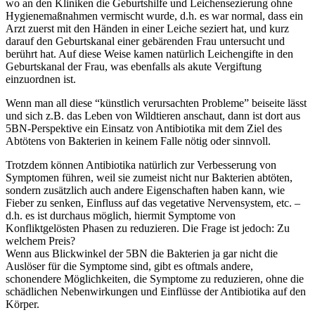
wo an den Kliniken die Geburtshilfe und Leichensezierung ohne
Hygienemaßnahmen vermischt wurde, d.h. es war normal, dass ein
Arzt zuerst mit den Händen in einer Leiche seziert hat, und kurz
darauf den Geburtskanal einer gebärenden Frau untersucht und
berührt hat. Auf diese Weise kamen natürlich Leichengifte in den
Geburtskanal der Frau, was ebenfalls als akute Vergiftung
einzuordnen ist.
Wenn man all diese “künstlich verursachten Probleme” beiseite lässt
und sich z.B. das Leben von Wildtieren anschaut, dann ist dort aus
5BN-Perspektive ein Einsatz von Antibiotika mit dem Ziel des
Abtötens von Bakterien in keinem Falle nötig oder sinnvoll.
Trotzdem können Antibiotika natürlich zur Verbesserung von
Symptomen führen, weil sie zumeist nicht nur Bakterien abtöten,
sondern zusätzlich auch andere Eigenschaften haben kann, wie
Fieber zu senken, Einfluss auf das vegetative Nervensystem, etc. –
d.h. es ist durchaus möglich, hiermit Symptome von
Konfliktgelösten Phasen zu reduzieren. Die Frage ist jedoch: Zu
welchem Preis?
Wenn aus Blickwinkel der 5BN die Bakterien ja gar nicht die
Auslöser für die Symptome sind, gibt es oftmals andere,
schonendere Möglichkeiten, die Symptome zu reduzieren, ohne die
schädlichen Nebenwirkungen und Einflüsse der Antibiotika auf den
Körper.