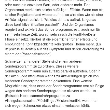
oder auch ein einzelnes Wort, oder anderes mehr. Der
Organismus merkt sich solche auffälligen Effekte. Wenn nun ein
solcher Begleitumstand wieder auftritt, so wird dies wie als eine
Art Warnsignal realisiert: “Als dies damals auftrat, ist genau
diese konfliktive Situation passiert!”. Und der Organismus
reagiert und aktiviert das Sonderprogramm; evtl. auch nur für
sehr, sehr kurze Zeit, worauf sehr rasch die konfliktgelöste
Phase einsetzt. Hierbei ist die eigentliche früher erlebte und
empfundene Konfliktgeschichte kein großes Thema mehr. (Es
ist jeweils zu achten auf das Symptom und deren Zuordnung zu
einem der Phasenabschnitte!)
Schmerzen an anderer Stelle sind einem anderen
Sonderprogramm zu zu ordnen. Dieses weitere
Sonderprogramm kann nun zufällig parallel auftreten. Oder in
der alten Konfliktsituation war es zu Aktivierungen gleich von
mehreren Sonderprogrammen gekommen. Eine weitere
Möglichkeit ist, dass eines der Sonderprogramme erst als Folge
wegen des anderen Sonderprogramms aktiviert worden ist
(Beispiel: Nierensammelrohrprogramm zu
Alleingelassenseins-/Flüchtlings-/Existenzkonflikt, wenn man
sich wegen Schmerzen etwas einsam, verlassen fühlt).