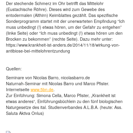
Der stechende Schmerz im Ohr betrifft das Mittelohr
(Eustachische Röhre). Dieses wird zum Gewebe des
entodermalen (Althirn) Keimblattes gezählt. Das spezifische
Sonderprogramm startet mit der unerwarteten Empfindung “Ich
muss unbedingt (!) etwas hören, um der Gefahr zu entgehen”
(linke Seite) oder “Ich muss unbedingt (!) etwas hören um den
Brocken zu bekommen” (rechte Seite). Dazu mehr unter:
https://www.krankheit-ist-anders.de/2014/11/18/wirkung-von-
antibiose-bei-mittelohrentzundung
Quellen:
Seminare von Nicolas Barro, nicolasbarro.de
Naturnah-Seminar mit Nicolas Barro und Marco Pfister.
Internetseite
www.5bn.de
.
Zur Einführung: Simona Cella, Marco Pfister, „Krankheit ist
etwas anderes“, Einführungsbüchlein zu den fünf biologischen
Naturgesetze des ital. Studienverbandes A.L.B.A. (heute: Ass.
Saluta Aktiva Onlus)