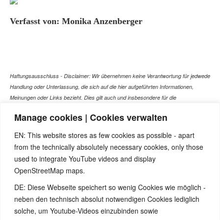
Verfasst von: Monika Anzenberger
Haftungsausschluss - Disclaimer: Wir übernehmen keine Verantwortung für jedwede
Handlung oder Unterlassung, die sich auf die hier aufgeführten Informationen,
Meinungen oder Links bezieht. Dies gilt auch und insbesondere für die
gesundheitlich relevanten Beiträge, die selbstverständlich kein Ersatz für ein
Manage cookies | Cookies verwalten
Gespräch mit dem Arzt Ihres Vertrauens darstellen können. Bei den Texten auf
dieser Webseite handelt es sich nicht um Therapieempfehlungen oder gar um den
EN: This website stores as few cookies as possible - apart
Versuch einer Diagnose oder Behandlung! Wir übernehmen keinerlei Gewähr für die
from the technically absolutely necessary cookies, only those
Korrektheit, Aktualität, Vollständigkeit oder Qualität der Informationen auf dieser
used to integrate YouTube videos and display
Website. Zusätzlich müssen wir jede Haftung oder Garantie ausschließen. Dies gilt
OpenStreetMap maps.
auch für alle Verweise (Links), die direkt oder indirekt angeboten werden. Wir
können für die Inhalte solcher externen Sites, die Sie mittels eines Links oder
DE: Diese Webseite speichert so wenig Cookies wie möglich -
sonstiger Hinweise erreichen, keine Verantwortung übernehmen. Ferner haften wir
neben den technisch absolut notwendigen Cookies lediglich
nicht für direkte oder indirekte Schäden, die auf Informationen zurückgeführt werden
solche, um Youtube-Videos einzubinden sowie
können, die auf diesen externen Websites stehen