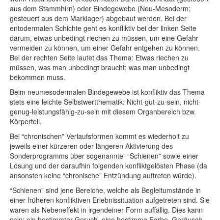
aus dem Stammhirn) oder Bindegewebe (Neu-Mesoderm;
gesteuert aus dem Marklager) abgebaut werden. Bei der
entodermalen Schichte geht es konfliktiv bei der linken Seite
darum, etwas unbedingt riechen zu müssen, um eine Gefahr
vermeiden zu können, um einer Gefahr entgehen zu können.
Bei der rechten Seite lautet das Thema: Etwas riechen zu
müssen, was man unbedingt braucht; was man unbedingt
bekommen muss.
Beim neumesodermalen Bindegewebe ist konfliktiv das Thema
stets eine leichte Selbstwertthematik: Nicht-gut-zu-sein, nicht-
genug-leistungsfähig-zu-sein mit diesem Organbereich bzw.
Körperteil.
Bei “chronischen” Verlaufsformen kommt es wiederholt zu
jeweils einer kürzeren oder längeren Aktivierung des
Sonderprogramms über sogenannte “Schienen” sowie einer
Lösung und der daraufhin folgenden konfliktgelösten Phase (da
ansonsten keine “chronische” Entzündung auftreten würde).
“Schienen” sind jene Bereiche, welche als Begleitumstände in
einer früheren konfliktiven Erlebnissituation aufgetreten sind. Sie
waren als Nebeneffekt in irgendeiner Form auffällig. Dies kann
sein: ein bestimmter Geruch, eine bestimme Farbe, Geräusch,