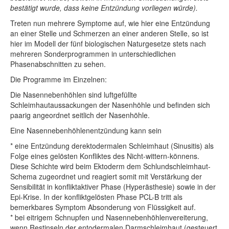
bestätigt wurde, dass keine Entzündung vorliegen würde).
Treten nun mehrere Symptome auf, wie hier eine Entzündung
an einer Stelle und Schmerzen an einer anderen Stelle, so ist
hier im Modell der fünf biologischen Naturgesetze stets nach
mehreren Sonderprogrammen in unterschiedlichen
Phasenabschnitten zu sehen.
Die Programme im Einzelnen:
Die Nasennebenhöhlen sind luftgefüllte
Schleimhautaussackungen der Nasenhöhle und befinden sich
paarig angeordnet seitlich der Nasenhöhle.
Eine Nasennebenhöhlenentzündung kann sein
* eine Entzündung der
ektodermalen Schleimhaut (Sinusitis) als
Folge eines gelösten Konfliktes des Nicht-wittern-könnens.
Diese Schichte wird beim Ektoderm dem Schlundschleimhaut-
Schema zugeordnet und reagiert somit mit Verstärkung der
Sensibilität in konfliktaktiver Phase (Hyperästhesie) sowie in der
Epi-Krise. In der konfliktgelösten Phase PCL-B tritt als
bemerkbares Symptom Absonderung von Flüssigkeit auf.
* bei eitrigem Schnupfen und Nasennebenhöhlenvereiterung,
wenn Restinseln der entodermalen Darmschleimhaut (gesteuert