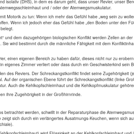
h und isolativ (DHS), in dem es darum geht, dass unser Revier, unser Be
 Atemwegsschleimhaut und / oder der Atemwegsmuskulatur.
mit Motorik zu tun: Wenn ich mehr das Gefühl habe „weg sein zu wolle
troffen. Wenn ich jedoch eher das Gefühl habe „den Boden unter den F
belegt.
ht“ und dem dazugehörigen biologischen Konflikt werden Zellen an der
Sie wird bestimmt durch die männliche Fähigkeit mit dem Konfliktinha
vier, einen eigenen Bereich zu haben dafür, dieses nicht nur zu erober
ein eigenes Zimmer verliert oder dass durch ein Geschwisterkind sein Be
en des Reviers. Der Schreckangstkonflikt findet seine Zugehörigkeit (j
l. Auf der organischen Ebene führt der Schreckangstkonflikt (linke Gro
atur. Auch die Kehlkopfschleimhaut und die Kehlkopfmuskulatur gehö
en ihre Zugehörigkeit in der Großhirnrinde.
os betrachtet werden, schwillt in der Reparaturphase die Atemwegsmusk
se zeigt sich durch ein verlängertes Ausatmungs-Keuchen, wenn sich 
chiale).
(Kehlkopfschleimhaut) wird Flüssigkeit an der Kehlkopfschleimhaut und 