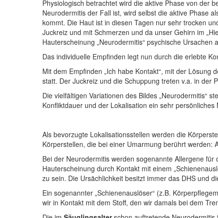
Physiologisch betrachtet wird die aktive Phase von der
Neurodermitis der Fall ist, wird selbst die aktive Pha
kommt. Die Haut ist in diesen Tagen nur sehr trocken un
Juckreiz und mit Schmerzen und da unser Gehirn im „Hier
Hauterscheinung „Neurodermitis“ psychische Ursachen a
Das individuelle Empfinden legt nun durch die erlebte Konf
Mit dem Empfinden „Ich habe Kontakt“, mit der Lösung 
statt. Der Juckreiz und die Schuppung treten v.a. in der
Die vielfältigen Variationen des Bildes „Neurodermitis“ stel
Konfliktdauer und der Lokalisation ein sehr persönliches
Als bevorzugte Lokalisationsstellen werden die Körperste
Körperstellen, die bei einer Umarmung berührt werden: 
Bei der Neurodermitis werden sogenannte Allergene für d
Hauterscheinung durch Kontakt mit einem „Schienenauslös
zu sein. Die Ursächlichkeit besitzt immer das DHS und d
Ein sogenannter „Schienenauslöser“ (z.B. Körperpflegemi
wir in Kontakt mit dem Stoff, den wir damals bei dem Tr
Die im
Säuglingsalter
schon auftretende Neurodermitis t