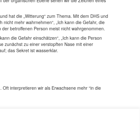
f der organischen Ebene sehen wir die Zeichen eines
 und hat die „Witterung“ zum Thema. Mit dem DHS und
ch nicht mehr wahrnehmen“, „Ich kann die Gefahr, die
on der betroffenen Person meist nicht wahrgenommen.
kann die Gefahr einschätzen“, „Ich kann die Person
 zunächst zu einer verstopften Nase mit einer
uf; das Sekret ist wasserklar.
 Oft interpretieren wir als Erwachsene mehr “in die
itet werden. Am besten ist es, wenn sich Ihr Therapeut