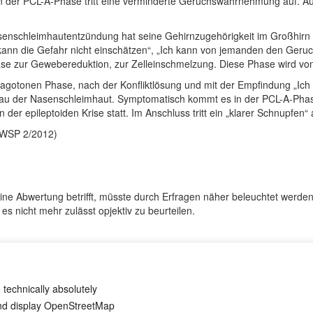
n der PCL-A-Phase tritt eine verminderte Geruchswahrnehmung auf. Au
senschleimhautentzündung hat seine Gehirnzugehörigkeit im Großhirn
h kann die Gefahr nicht einschätzen“, „Ich kann von jemanden den Geru
hase zur Gewebereduktion, zur Zelleinschmelzung. Diese Phase wird v
agotonen Phase, nach der Konfliktlösung und mit der Empfindung „Ich 
bau der Nasenschleimhaut. Symptomatisch kommt es in der PCL-A-Phase
r epileptoiden Krise statt. Im Anschluss tritt ein „klarer Schnupfen“ a
m WSP 2/2012)
eine Abwertung betrifft, müsste durch Erfragen näher beleuchtet werden.
 es nicht mehr zulässt opjektiv zu beurteilen.
uell. Sie sollten von einem erfahrenen Therapeuten ermittelt und begle
 technically absolutely
and display OpenStreetMap