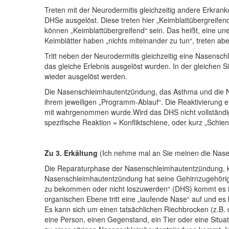
Treten mit der Neurodermitis gleichzeitig andere Erkra
DHSe ausgelöst. Diese treten hier „Keimblattübergreifend
können „Keimblattübergreifend“ sein. Das heißt, eine 
Keimblätter haben „nichts miteinander zu tun“, treten 
Tritt neben der Neurodermitis gleichzeitig eine Nasen
das gleiche Erlebnis ausgelöst wurden. In der gleichen 
wieder ausgelöst werden.
Die Nasenschleimhautentzündung, das Asthma und die Neu
ihrem jeweiligen „Programm-Ablauf“. Die Reaktivierung e
mit wahrgenommen wurde.Wird das DHS nicht vollständig g
spezifische Reaktion = Konfliktschiene, oder kurz „Schie
Zu 3. Erkältung
(Ich nehme mal an Sie meinen die Nas
Die Reparaturphase der Nasenschleimhautentzündung, ka
Nasenschleimhautentzündung hat seine Gehirnzugehörig
zu bekommen oder nicht loszuwerden“ (DHS) kommt es in
organischen Ebene tritt eine „laufende Nase“ auf und
Es kann sich um einen tatsächlichen Riechbrocken (z.B. 
eine Person, einen Gegenstand, ein Tier oder eine Situat