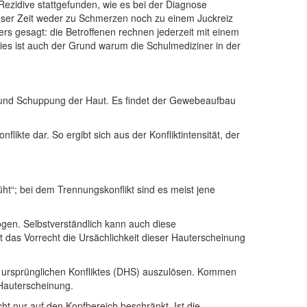
ezidive stattgefunden, wie es bei der Diagnose
ieser Zeit weder zu Schmerzen noch zu einem Juckreiz
rs gesagt: die Betroffenen rechnen jederzeit mit einem
ies ist auch der Grund warum die Schulmediziner in der
n und Schuppung der Haut. Es findet der Gewebeaufbau
nflikte dar. So ergibt sich aus der Konfliktintensität, der
üht“; bei dem Trennungskonflikt sind es meist jene
ogen. Selbstverständlich kann auch diese
 das Vorrecht die Ursächlichkeit dieser Hauterscheinung
des ursprünglichen Konfliktes (DHS) auszulösen. Kommen
 Hauterscheinung.
ht nur auf den Kopfbereich beschränkt. Ist die