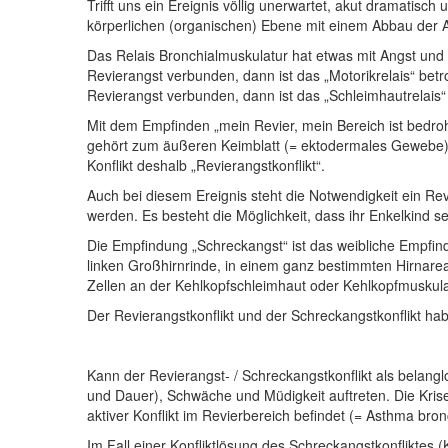
Trifft uns ein Ereignis völlig unerwartet, akut dramatisc
körperlichen (organischen) Ebene mit einem Abbau der
Das Relais Bronchialmuskulatur hat etwas mit Angst und 
Revierangst verbunden, dann ist das „Motorikrelais“ be
Revierangst verbunden, dann ist das „Schleimhautrelais“ 
Mit dem Empfinden „mein Revier, mein Bereich ist bedro
gehört zum äußeren Keimblatt (= ektodermales Gewebe). 
Konflikt deshalb „Revierangstkonflikt“.
Auch bei diesem Ereignis steht die Notwendigkeit ein Re
werden. Es besteht die Möglichkeit, dass ihr Enkelkind s
Die Empfindung „Schreckangst“ ist das weibliche Empfind
linken Großhirnrinde, in einem ganz bestimmten Hirnarea
Zellen an der Kehlkopfschleimhaut oder Kehlkopfmuskul
Der Revierangstkonflikt und der Schreckangstkonflikt hab
Kann der Revierangst- / Schreckangstkonflikt als belangl
und Dauer), Schwäche und Müdigkeit auftreten. Die Kri
aktiver Konflikt im Revierbereich befindet (= Asthma bron
Im Fall einer Konfliktlösung des Schreckangstkonfliktes 