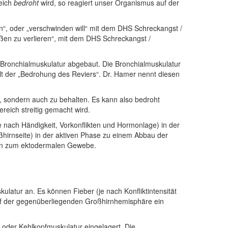
reich
bedroht
wird, so reagiert unser Organismus auf der
n“, oder „verschwinden will“ mit dem DHS Schreckangst /
üßen zu verlieren“, mit dem DHS Schreckangst /
 Bronchialmuskulatur abgebaut. Die Bronchialmuskulatur
lt der „Bedrohung des Reviers“. Dr. Hamer nennt diesen
n, sondern auch zu behalten. Es kann also bedroht
reich streitig gemacht wird.
e nach Händigkeit, Vorkonflikten und Hormonlage) in der
ßhirnseite) in der aktiven Phase zu einem Abbau der
ren zum ektodermalen Gewebe.
ulatur an. Es können Fieber (je nach Konfliktintensität
auf der gegenüberliegenden Großhirnhemisphäre ein
/ oder Kehlkopfmuskulatur eingelagert. Die