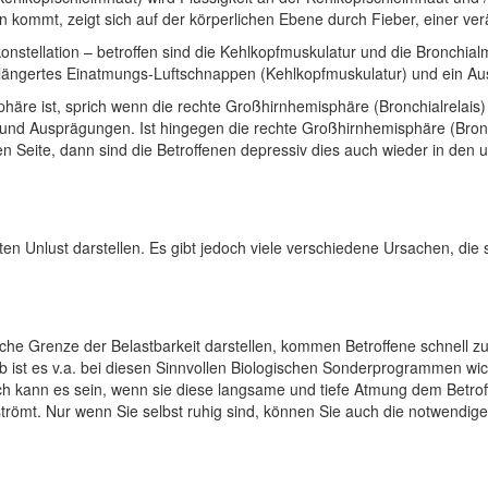
en kommt, zeigt sich auf der körperlichen Ebene durch Fieber, einer v
nstellation – betroffen sind die Kehlkopfmuskulatur und die Bronchialmu
n verlängertes Einatmungs-Luftschnappen (Kehlkopfmuskulatur) und ein 
äre ist, sprich wenn die rechte Großhirnhemisphäre (Bronchialrelais) w
nd Ausprägungen. Ist hingegen die rechte Großhirnhemisphäre (Bronchia
en Seite, dann sind die Betroffenen depressiv dies auch wieder in den u
n Unlust darstellen. Es gibt jedoch viele verschiedene Ursachen, die
e Grenze der Belastbarkeit darstellen, kommen Betroffene schnell zu 
 ist es v.a. bei diesen Sinnvollen Biologischen Sonderprogrammen wich
ich kann es sein, wenn sie diese langsame und tiefe Atmung dem Betro
römt. Nur wenn Sie selbst ruhig sind, können Sie auch die notwendige