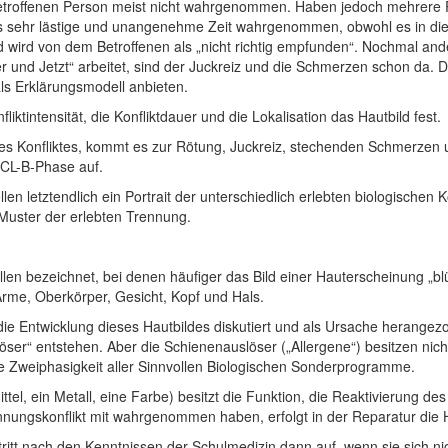
 betroffenen Person meist nicht wahrgenommen. Haben jedoch mehrere R
se als sehr lästige und unangenehme Zeit wahrgenommen, obwohl es in d
d wird von dem Betroffenen als „nicht richtig empfunden“. Nochmal ande
 und Jetzt“ arbeitet, sind der Juckreiz und die Schmerzen schon da. D
ls Erklärungsmodell anbieten.
liktintensität, die Konfliktdauer und die Lokalisation das Hautbild fest.
des Konfliktes, kommt es zur Rötung, Juckreiz, stechenden Schmerze
 PCL-B-Phase auf.
len letztendlich ein Portrait der unterschiedlich erlebten biologischen Ko
 Muster der erlebten Trennung.
llen bezeichnet, bei denen häufiger das Bild einer Hauterscheinung „bl
Arme, Oberkörper, Gesicht, Kopf und Hals.
ie Entwicklung dieses Hautbildes diskutiert und als Ursache herangez
er“ entstehen. Aber die Schienenauslöser („Allergene“) besitzen nicht
ie Zweiphasigkeit aller Sinnvollen Biologischen Sonderprogramme.
ttel, ein Metall, eine Farbe) besitzt die Funktion, die Reaktivierung 
ennungskonflikt mit wahrgenommen haben, erfolgt in der Reparatur die
ritt nach den Kenntnissen der Schulmedizin dann auf, wenn sie sich nic