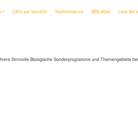
o
Libro per bambini
Testimonianze
SBS Atlas
Lista dei 
mehrere Sinnvolle Biologische Sonderprogramme und Themengebiete bei