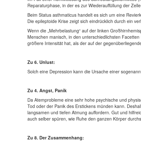
Reparaturphase, in der es zur Wiederauffüllung der Zell
Beim Status asthmaticus handelt es sich um eine Revierko
Die epileptoide Krise zeigt sich eindrücklich durch ei
Wenn die „Mehrbelastung“ auf der linken Großhirnhemisph
Menschen manisch, in den unterschiedlichsten Facetten u
größere Intensität hat, als der auf der gegenüberliegend
Zu 6. Unlust:
Solch eine Depression kann die Ursache einer sogenannte
Zu 4. Angst, Panik
Da Atemprobleme eine sehr hohe psychische und physisch
Tod oder der Panik des Erstickens münden kann. Deshalb
langsamen und tiefen Atmung auffordern. Gut und hilfre
auch selber spüren, wie Ruhe den ganzen Körper durchst
Zu 8. Der Zusammenhang: