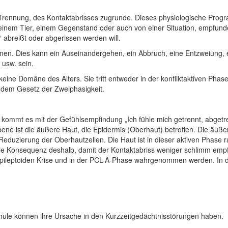
r Trennung, des Kontaktabrisses zugrunde. Dieses physiologische Progra
einem Tier, einem Gegenstand oder auch von einer Situation, empfunde
 abreißt oder abgerissen werden will.
en. Dies kann ein Auseinandergehen, ein Abbruch, eine Entzweiung, e
 usw. sein.
ine Domäne des Alters. Sie tritt entweder in der konfliktaktiven Phase
t dem Gesetz der Zweiphasigkeit.
 kommt es mit der Gefühlsempfindung „Ich fühle mich getrennt, abgetre
ne ist die äußere Haut, die Epidermis (Oberhaut) betroffen. Die äuße
e Reduzierung der Oberhautzellen. Die Haut ist in dieser aktiven Phase 
volle Konsequenz deshalb, damit der Kontaktabriss weniger schlimm em
er epileptoiden Krise und in der PCL-A-Phase wahrgenommen werden. I
hule können ihre Ursache in den Kurzzeitgedächtnisstörungen haben.