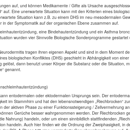
nkungen auf, und können Medikamente / Gifte als Ursache ausgeschloss
“ auf. Eine unerwartete Situation kann mit den Kriterien eines biolog
unerwartete Situation kann z.B. zu einem DHS im neu-mesodermalen G
aber in der Symptomatik auf der organischen Ebene zusammen auf.
schleimhautentzündung, eine Bindehautentzündung und ein Asthma bron
Situation wurden vier Sinnvolle Biologische Sonderprogramme gestartet
rodermitis tragen ihren eigenen Aspekt und sind in dem Moment der R
ines biologischen Konfliktes (DHS) geschieht in Abhängigkeit von ein
elöst, dann benutzt unser Körper die Substanz oder die Situation, mit
ne“ genannt.
enschleimhautentzündung)
nn entodermalen oder ektodermalen Ursprungs sein. Der entodermale
keit im Stammhirn und hat den lebensnotwendigen „Riechbrocken“ zu
 der aktiven Phase zu einer Funktionssteigerung / Zellvermehrung a
 es können Gerüche besser wahrgenommen werden. Der Riechbrocken g
die Nahrung) handeln, oder um einen sinnbildlich stattfindenden „Rie
ion handeln. Auch hier finden wir die Ordnung der Zweiphasigkeit, in d