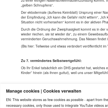
zu einer eitrigen Nasenschleimhautentzündung kommt. I
„gelben Schnupfens“.
Der ektodermale (äußeres Keimblatt) Ursprung einer Na
der Empfindung „Ich kann die Gefahr nicht wittern“, „Ic
Situation nicht vorhersehen“ kommt es in der aktiven P
Durch die Ordnung der Zweiphasigkeit kommt es in der v
wieder riechen, sie ist wieder da“, zu einem Gewebeauf
verminderten Geruchswahrnehmung. Das Niesen findet in de
(Bis hier: Teilweise und etwas verändert veröffentlicht i
Zu 7. vermindertes Selbstwertgefühl:
Ob Ihr Enkel tatsächlich ein DHS gestartet hat, welches 
Kinder” hinein (als ihnen guttut), weil uns unser Mitgefühl
Zu 9. und 10. Ursachen und Lösungen:
Manage cookies | Cookies verwalten
Die Ursachen und jeweiligen Lösungen sind immer individ
in Wohnortnähe befindet.
EN: This website stores as few cookies as possible - apart from the
necessary cookies, only those used to integrate YouTube videos 