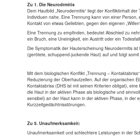
Zu 1. Die Neurodrmitis
Dem Hautbild „Neurodermitis“ liegt der Konfliktinhalt de
Individuen nahe. Eine Trennung kann von einer Person, 
Kontakt von etwas Geliebten, gegen den eigenen „Willen“
Eine Trennung zu empfinden, bedeutet Abschied zu nehm
ein Bruch, eine Uneinigkeit, ein Austritt oder ein Todesfall
Die Symptomatik der Hauterscheinung Neurodermitis ist ke
(gerötete, schuppend-juckende Haut) auf und folgt somi
Mit dem biologischen Konflikt „Trennung – Kontaktabriss“
Reduzierung der Oberhautzellen. Auf der organischen Ebe
Kontaktabriss (DHS ist mit seinen Kriterien obligat), ein
die Haut in der aktiven Phase als biologische und sinn
sensibel) an der Haut kann in der aktiven Phase, in d
Kurzzeitgedächtnisstörungen.
Zu 5. Unaufmerksamkeit:
Unaufmerksamkeit und schlechtere Leistungen in der Sc