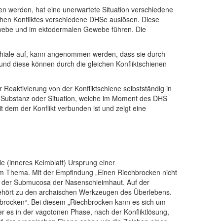
en werden, hat eine unerwartete Situation verschiedene
ischen Konfliktes verschiedene DHSe auslösen. Diese
ewebe und im ektodermalen Gewebe führen. Die
chiale auf, kann angenommen werden, dass sie durch
 und diese können durch die gleichen Konfliktschienen
eaktivierung von der Konfliktschiene selbstständig in
er Substanz oder Situation, welche im Moment des DHS
 dem der Konflikt verbunden ist und zeigt eine
 (inneres Keimblatt) Ursprung einer
m Thema. Mit der Empfindung „Einen Riechbrocken nicht
n der Submucosa der Nasenschleimhaut. Auf der
ehört zu den archaischen Werkzeugen des Überlebens.
chbrocken“. Bei diesem „Riechbrocken kann es sich um
er es in der vagotonen Phase, nach der Konfliktlösung,