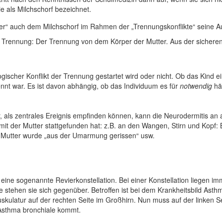
e als Milchschorf bezeichnet.
“ auch dem Milchschorf im Rahmen der „Trennungskonflikte“ seine Auf
er Trennung: Der Trennung von dem Körper der Mutter. Aus der sichere
gischer Konflikt der Trennung gestartet wird oder nicht. Ob das Kind e
ennt war. Es ist davon abhängig, ob das Individuum es für
notwendig
häl
 als zentrales Ereignis empfinden können, kann die Neurodermitis an all
it der Mutter stattgefunden hat: z.B. an den Wangen, Stirn und Kopf: B
e Mutter wurde „aus der Umarmung gerissen“ usw.
ine sogenannte Revierkonstellation. Bei einer Konstellation liegen i
e stehen sie sich gegenüber. Betroffen ist bei dem Krankheitsbild Asth
skulatur auf der rechten Seite im Großhirn. Nun muss auf der linken S
 Asthma bronchiale kommt.