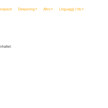
terapeuti
Deepening
Altro
Linguaggi (18)
nhaltet: