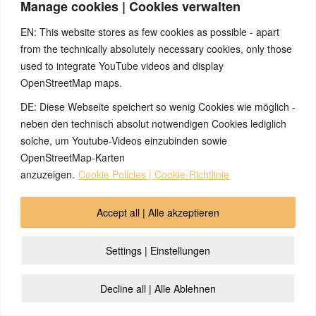
also gesteigerte Funktion: Dies bedeutet, dass es entweder in
Manage cookies | Cookies verwalten
konfliktaktiver Phase oder in der Epikrise auftritt.
EN: This website stores as few cookies as possible - apart
Quellen:
from the technically absolutely necessary cookies, only those
Marco Pfister und Nicolas Barro, Naturnah-Seminare und
used to integrate YouTube videos and display
weitere Seminare, nicolasbarro.de
OpenStreetMap maps.
DE: Diese Webseite speichert so wenig Cookies wie möglich -
© 2026 by Ingmar Marquardt
neben den technisch absolut notwendigen Cookies lediglich
Overview
Impressum
Trattamento dei dati
solche, um Youtube-Videos einzubinden sowie
OpenStreetMap-Karten
Contatti
Cookie Policy (EU)
anzuzeigen.
Cookie Policies | Cookie-Richtlinie
Accept all | Alle akzeptieren
Settings | Einstellungen
Decline all | Alle Ablehnen