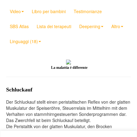
Video
Libro per bambini
Testimonianze
SBS Atlas
Lista dei terapeuti
Deepening
Altro
Linguaggi (18)
La malattia è differente
Schluckauf
Der Schluckauf stellt einen peristaltischen Reflex von der glatten
Muskulatur der Speiseröhre, Steuerrelais im Mittelhirn mit dem
Verhalten von stammhirngesteuerten Sonderprogrammen dar.
Das Zwerchfell ist beim Schluckauf beteiligt.
Die Peristaltik von der glatten Muskulatur, den Brocken
entweder reinzubringen oder rauszubringen, ist Hyperfunktion,