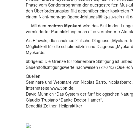
Phase vom Sonderprogramm der quergestreiften Muskulatu
den Überforderungskonflikt gegenüber einer konkreten Pe
einem Nicht-mehr-genügend-leistungsfähig-zu-sein mit 
… Mit dem
rechten Myokard
wird das Blut in den Lunge
verminderter Pumpleistung auch eine verminderte Atemfäh
Als Hinweis, die schulmedizinische Diagnose „Myokard-In
Möglichkeit für die schulmedizinische Diagnose „Myokard
Myokards.
übrigens: Die Grenze für tolerierbare Sättigung ist unbed
Sauerstoffsättigungswerte nachweisen (<70 %) (Quelle: Wi
Quellen:
Seminare und Webinare von Nicolas Barro, nicolasbarro.
Internetseite www.5bn.de.
David Münnich “Das System der fünf biologischen Natur
Claudio Trupiano “Danke Doctor Hamer”.
Benedikt Zeitner, Heilpraktiker