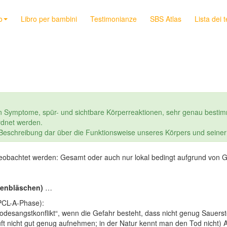
o
Libro per bambini
Testimonianze
SBS Atlas
Lista dei 
n Symptome, spür- und sichtbare Körperreaktionen, sehr genau bestim
dnet werden.
e Beschreibung dar über die Funktionsweise unseres Körpers und seine
h beobachtet werden: Gesamt oder auch nur lokal bedingt aufgrund vo
genbläschen)
…
(PCL-A-Phase):
desangstkonflikt“, wenn die Gefahr besteht, dass nicht genug Sauerst
 Luft nicht gut genug aufnehmen; in der Natur kennt man den Tod nicht) A