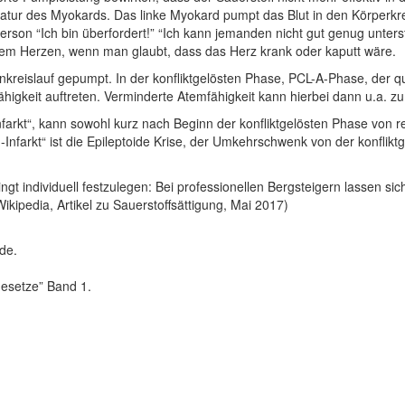
r des Myokards. Das linke Myokard pumpt das Blut in den Körperkreis
rson “Ich bin überfordert!” “Ich kann jemanden nicht gut genug unter
dem Herzen, wenn man glaubt, dass das Herz krank oder kaputt wäre.
nkreislauf gepumpt. In der konfliktgelösten Phase, PCL-A-Phase, der
igkeit auftreten. Verminderte Atemfähigkeit kann hierbei dann u.a. zu
farkt“, kann sowohl kurz nach Beginn der konfliktgelösten Phase von r
-Infarkt“ ist die Epileptoide Krise, der Umkehrschwenk von der konfl
ingt individuell festzulegen: Bei professionellen Bergsteigern lassen si
kipedia, Artikel zu Sauerstoffsättigung, Mai 2017)
de.
gesetze” Band 1.