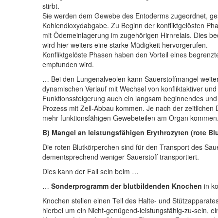
stirbt.
Sie werden dem Gewebe des Entoderms zugeordnet, geste
Kohlendioxydabgabe. Zu Beginn der konfliktgelösten Ph
mit Ödemeinlagerung im zugehörigen Hirnrelais. Dies be
wird hier weiters eine starke Müdigkeit hervorgerufen.
Konfliktgelöste Phasen haben den Vorteil eines begrenzt
empfunden wird.
… Bei den Lungenalveolen kann Sauerstoffmangel weiter
dynamischen Verlauf mit Wechsel von konfliktaktiver und
Funktionssteigerung auch ein langsam beginnendes und p
Prozess mit Zell-Abbau kommen. Je nach der zeitlichen
mehr funktionsfähigen Gewebeteilen am Organ kommen
B) Mangel an leistungsfähigen Erythrozyten (rote Bl
Die roten Blutkörperchen sind für den Transport des Sau
dementsprechend weniger Sauerstoff transportiert.
Dies kann der Fall sein beim …
…
Sonderprogramm der blutbildenden Knochen
in ko
Knochen stellen einen Teil des Halte- und Stützappara
hierbei um ein Nicht-genügend-leistungsfähig-zu-sein, ei