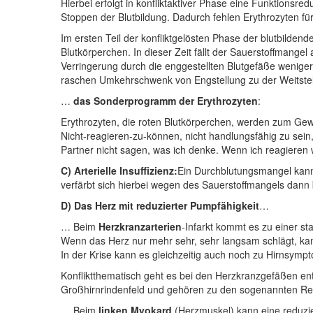
Hierbei erfolgt in konfliktaktiver Phase eine Funktion
Stoppen der Blutbildung. Dadurch fehlen Erythrozyten für
Im ersten Teil der konfliktgelösten Phase der blutbilde
Blutkörperchen. In dieser Zeit fällt der Sauerstoffmangel
Verringerung durch die enggestellten Blutgefäße weniger
raschen Umkehrschwenk von Engstellung zu der Weitstell
…
das Sonderprogramm der Erythrozyten
:
Erythrozyten, die roten Blutkörperchen, werden zum Ge
Nicht-reagieren-zu-können, nicht handlungsfähig zu sein
Partner nicht sagen, was ich denke. Wenn ich reagieren 
C)
Arterielle Insuffizienz:
Ein Durchblutungsmangel kann 
verfärbt sich hierbei wegen des Sauerstoffmangels dann b
D)
Das Herz mit reduzierter Pumpfähigkeit
…
… Beim
Herzkranzarterien
-Infarkt kommt es zu einer st
Wenn das Herz nur mehr sehr, sehr langsam schlägt, kann
In der Krise kann es gleichzeitig auch noch zu Hirnsymp
Konfliktthematisch geht es bei den Herzkranzgefäßen en
Großhirnrindenfeld und gehören zu den sogenannten Rev
… Beim
linken Myokard
(Herzmuskel) kann eine reduzier