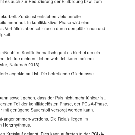
mmt es auch zur Reduzierung der Blutbildung bzw. zum
ekurbelt. Zunächst entstehen viele unreife
ile mehr auf. In konfliktaktiver Phase wird eine
s Verhältnis aber sehr rasch durch den plötzlichen und
gkeit.
Neuhirn. Konfliktthematisch geht es hierbei um ein
luten. Ich tue meinen Lieben weh. Ich kann meinem
ister, Naturnah 2013)
erie abgeklemmt ist. Die betreffende Gliedmasse
ann soweit gehen, dass der Puls nicht mehr fühlbar ist.
ersten Teil der konfliktgelösten Phase, der PCL-A-Phase.
hr mit genügend Sauerstoff versorgt werden kann.
icht-angenommen-werdens. Die Relais liegen im
en Herzrhythmus.
en Kreislauf gelangt. Dies kann auftreten in der PCL-A-