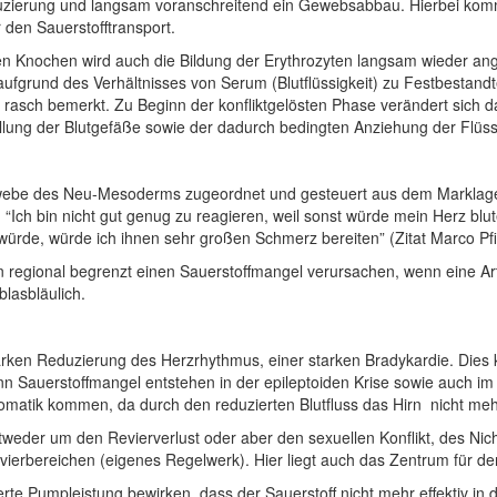
sreduzierung und langsam voranschreitend ein Gewebsabbau. Hierbei ko
 den Sauerstofftransport.
nden Knochen wird auch die Bildung der Erythrozyten langsam wieder ang
 aufgrund des Verhältnisses von Serum (Blutflüssigkeit) zu Festbestandte
 rasch bemerkt. Zu Beginn der konfliktgelösten Phase verändert sich da
ung der Blutgefäße sowie der dadurch bedingten Anziehung der Flüssi
webe des Neu-Mesoderms zugeordnet und gesteuert aus dem Marklager/
, “Ich bin nicht gut genug zu reagieren, weil sonst würde mein Herz b
würde, würde ich ihnen sehr großen Schmerz bereiten” (Zitat Marco Pf
regional begrenzt einen Sauerstoffmangel verursachen, wenn eine Art
lasbläulich.
arken Reduzierung des Herzrhythmus, einer starken Bradykardie. Dies k
 Sauerstoffmangel entstehen in der epileptoiden Krise sowie auch im 
tomatik kommen, da durch den reduzierten Blutfluss das Hirn nicht me
tweder um den Revierverlust oder aber den sexuellen Konflikt, des N
ierbereichen (eigenes Regelwerk). Hier liegt auch das Zentrum für d
te Pumpleistung bewirken, dass der Sauerstoff nicht mehr effektiv in d