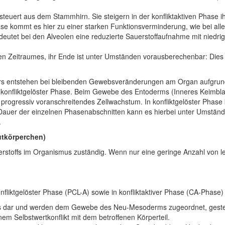
uert aus dem Stammhirn. Sie steigern in der konfliktaktiven Phase i
ase kommt es hier zu einer starken Funktionsverminderung, wie bei 
deutet bei den Alveolen eine reduzierte Sauerstoffaufnahme mit niedr
en Zeitraumes, ihr Ende ist unter Umständen vorausberechenbar: Dies s
s entstehen bei bleibenden Gewebsveränderungen am Organ aufgrund v
 konfliktgelöster Phase. Beim Gewebe des Entoderms (Inneres Keimblatt)
rogressiv voranschreitendes Zellwachstum. In konfliktgelöster Phase
 Dauer der einzelnen Phasenabschnitten kann es hierbei unter Umstän
.
utkörperchen)
erstoffs im Organismus zuständig. Wenn nur eine geringe Anzahl von lei
nfliktgelöster Phase (PCL-A) sowie in konfliktaktiver Phase (CA-Phase) 
tes dar und werden dem Gewebe des Neu-Mesoderms zugeordnet, gesteu
nem Selbstwertkonflikt mit dem betroffenen Körperteil.