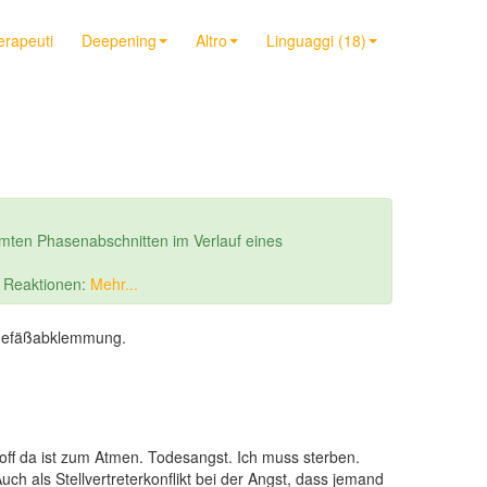
terapeuti
Deepening
Altro
Linguaggi (18)
mten Phasenabschnitten im Verlauf eines
r Reaktionen:
Mehr...
n Gefäßabklemmung.
off da ist zum Atmen. Todesangst. Ich muss sterben.
uch als Stellvertreterkonflikt bei der Angst, dass jemand