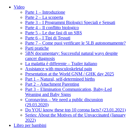
Video
Parte 1 – Introduzione
Parte 2 – La scoperta
Parte 3 – I Programmi Biologici Speciali e Sensati
Parte 4 – Il conflitto biologico
Parte 5 – Le due fasi di un SBS
Parte 6 – I Tipi di Tessuti
Parte 7 – Come puoi verificare le 5LB autonomamente?
Parti pratiche
5BN documentary: Successful natural ways despite
cancer diagnosis
La malattia è differente – Trailer italiano
Assistance with musculoskeletal pain
Presentation at the World GNM / GHK day 2025
Part 1 – Natural, self-determined births
Part 2 – Attachment Parenting
Part 3 – Elimination Communication, Baby-Led
Weaning and Baby Signs
Coronavirus – We need a public discussion
(29.03.2020)
Do YOU know these top 10 corona facts? (23.01.2021)
Series: About the Motives of the Unvaccinated (January
2022)
Libro per bambini