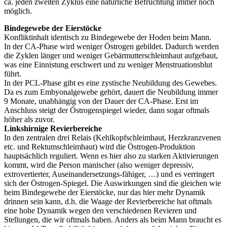
ca. jeden zweiten Zyklus eine natürliche Befruchtung immer noch
möglich.
Bindegewebe der Eierstöcke
Konfliktinhalt identisch zu Bindegewebe der Hoden beim Mann.
In der CA-Phase wird weniger Östrogen gebildet. Dadurch werden
die Zyklen länger und weniger Gebärmutterschleimhaut aufgebaut,
was eine Einnistung erschwert und zu weniger Menstruationsblut
führt.
In der PCL-Phase gibt es eine zystische Neubildung des Gewebes.
Da es zum Embyonalgewebe gehört, dauert die Neubildung immer
9 Monate, unabhängig von der Dauer der CA-Phase. Erst im
Anschluss steigt der Östrogenspiegel wieder, dann sogar oftmals
höher als zuvor.
Linkshirnige Revierbereiche
In den zentralen drei Relais (Kehlkopfschleimhaut, Herzkranzvenen
etc. und Rektumschleimhaut) wird die Östrogen-Produktion
hauptsächlich reguliert. Wenn es hier also zu starken Aktivierungen
kommt, wird die Person manischer (also weniger depressiv,
extrovertierter, Auseinandersetzungs-fähiger, …) und es verringert
sich der Östrogen-Spiegel. Die Auswirkungen sind die gleichen wie
beim Bindegewebe der Eierstöcke, nur das hier mehr Dynamik
drinnen sein kann, d.h. die Waage der Revierbereiche hat oftmals
eine hohe Dynamik wegen den verschiedenen Revieren und
Stellungen, die wir oftmals haben. Anders als beim Mann braucht es