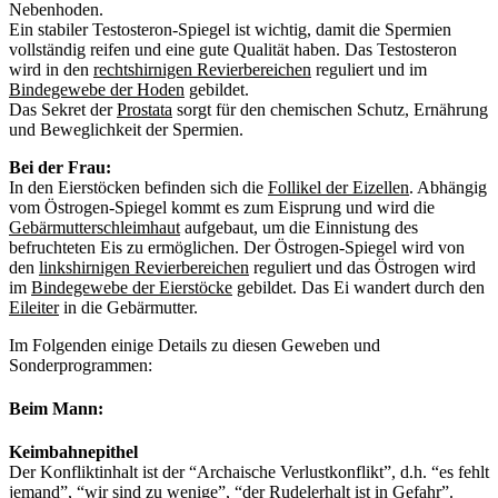
Nebenhoden.
Ein stabiler Testosteron-Spiegel ist wichtig, damit die Spermien
vollständig reifen und eine gute Qualität haben. Das Testosteron
wird in den
rechtshirnigen Revierbereichen
reguliert und im
Bindegewebe der Hoden
gebildet.
Das Sekret der
Prostata
sorgt für den chemischen Schutz, Ernährung
und Beweglichkeit der Spermien.
Bei der Frau:
In den Eierstöcken befinden sich die
Follikel der Eizellen
. Abhängig
vom Östrogen-Spiegel kommt es zum Eisprung und wird die
Gebärmutterschleimhaut
aufgebaut, um die Einnistung des
befruchteten Eis zu ermöglichen. Der Östrogen-Spiegel wird von
den
linkshirnigen Revierbereichen
reguliert und das Östrogen wird
im
Bindegewebe der Eierstöcke
gebildet. Das Ei wandert durch den
Eileiter
in die Gebärmutter.
Im Folgenden einige Details zu diesen Geweben und
Sonderprogrammen:
Beim Mann:
Keimbahnepithel
Der Konfliktinhalt ist der “Archaische Verlustkonflikt”, d.h. “es fehlt
jemand”, “wir sind zu wenige”, “der Rudelerhalt ist in Gefahr”.