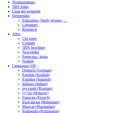
Testimonianze
SBS Atlas
Lista dei terapeuti
Deepening
Education, Study groups, …
Literature
Research
Altro
Chi sono
Contatti
5BN brochure
Newsletter
Partecipa / dona
Notizie
Linguaggi (18)
Deutsch (German)
English (English)
Español (Spanish)
Italiano (Italian)
русский (Russian)
עברית (Hebrew)
Français (French)
Български (Bulgarian)
Magyar (Hungarian)
Português (Portuguese)