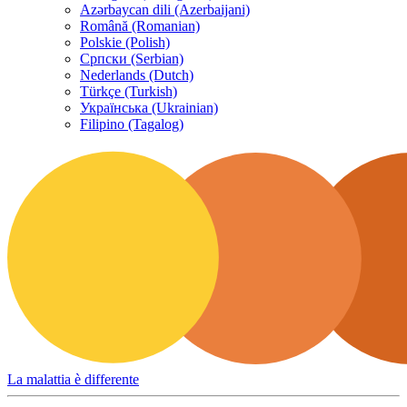
Azərbaycan dili (Azerbaijani)
Română (Romanian)
Polskie (Polish)
Српски (Serbian)
Nederlands (Dutch)
Türkçe (Turkish)
Українська (Ukrainian)
Filipino (Tagalog)
La malattia è differente