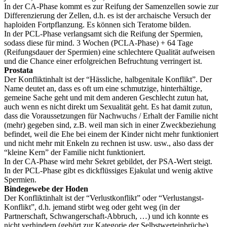
In der CA-Phase kommt es zur Reifung der Samenzellen sowie zur
Differenzierung der Zellen, d.h. es ist der archaische Versuch der
haploiden Fortpflanzung. Es können sich Teratome bilden.
In der PCL-Phase verlangsamt sich die Reifung der Spermien,
sodass diese für mind. 3 Wochen (PCLA-Phase) + 64 Tage
(Reifungsdauer der Spermien) eine schlechtere Qualität aufweisen
und die Chance einer erfolgreichen Befruchtung verringert ist.
Prostata
Der Konfliktinhalt ist der “Hässliche, halbgenitale Konflikt”. Der
Name deutet an, dass es oft um eine schmutzige, hinterhältige,
gemeine Sache geht und mit dem anderen Geschlecht zutun hat,
auch wenn es nicht direkt um Sexualität geht. Es hat damit zutun,
dass die Voraussetzungen für Nachwuchs / Erhalt der Familie nicht
(mehr) gegeben sind, z.B. weil man sich in einer Zweckbeziehung
befindet, weil die Ehe bei einem der Kinder nicht mehr funktioniert
und nicht mehr mit Enkeln zu rechnen ist usw. usw., also dass der
“kleine Kern” der Familie nicht funktioniert.
In der CA-Phase wird mehr Sekret gebildet, der PSA-Wert steigt.
In der PCL-Phase gibt es dickflüssiges Ejakulat und wenig aktive
Spermien.
Bindegewebe der Hoden
Der Konfliktinhalt ist der “Verlustkonflikt” oder “Verlustangst-
Konflikt”, d.h. jemand stirbt weg oder geht weg (in der
Partnerschaft, Schwangerschaft-Abbruch, …) und ich konnte es
nicht verhindern (gehört zur Kategorie der Selbstwerteinbrüche).