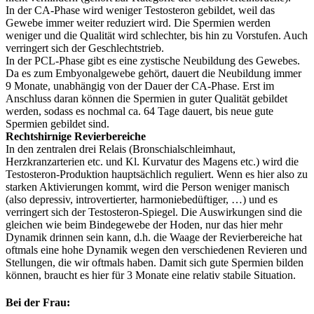
In der CA-Phase wird weniger Testosteron gebildet, weil das
Gewebe immer weiter reduziert wird. Die Spermien werden
weniger und die Qualität wird schlechter, bis hin zu Vorstufen. Auch
verringert sich der Geschlechtstrieb.
In der PCL-Phase gibt es eine zystische Neubildung des Gewebes.
Da es zum Embyonalgewebe gehört, dauert die Neubildung immer
9 Monate, unabhängig von der Dauer der CA-Phase. Erst im
Anschluss daran können die Spermien in guter Qualität gebildet
werden, sodass es nochmal ca. 64 Tage dauert, bis neue gute
Spermien gebildet sind.
Rechtshirnige Revierbereiche
In den zentralen drei Relais (Bronschialschleimhaut,
Herzkranzarterien etc. und Kl. Kurvatur des Magens etc.) wird die
Testosteron-Produktion hauptsächlich reguliert. Wenn es hier also zu
starken Aktivierungen kommt, wird die Person weniger manisch
(also depressiv, introvertierter, harmoniebedüftiger, …) und es
verringert sich der Testosteron-Spiegel. Die Auswirkungen sind die
gleichen wie beim Bindegewebe der Hoden, nur das hier mehr
Dynamik drinnen sein kann, d.h. die Waage der Revierbereiche hat
oftmals eine hohe Dynamik wegen den verschiedenen Revieren und
Stellungen, die wir oftmals haben. Damit sich gute Spermien bilden
können, braucht es hier für 3 Monate eine relativ stabile Situation.
Bei der Frau: