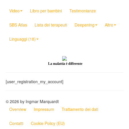
Video
Libro per bambini
Testimonianze
SBS Atlas
Lista dei terapeuti
Deepening
Altro
Linguaggi (18)
La malattia è differente
[user_registration_my_account]
© 2026 by Ingmar Marquardt
Overview
Impressum
Trattamento dei dati
Contatti
Cookie Policy (EU)