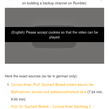
on building a backup channel on Rumble):
(English) Please accept cookies so that the video can be
played
Here the exact sources (so far in german only):
Corona-Krise: Prof. Sucharit Bhakdi erklärt warum die
Maßnahmen sinnlos und selbstzerstörerisch sind
(7:24 min,
9:00 min)
Prof. Dr. Sucharit Bhakdi – Corona-Krise Nachtrag 2 –