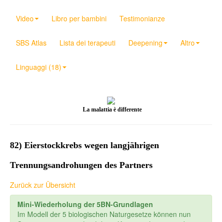
Video
Libro per bambini
Testimonianze
SBS Atlas
Lista dei terapeuti
Deepening
Altro
Linguaggi (18)
La malattia è differente
82) Eierstockkrebs wegen langjährigen
Trennungsandrohungen des Partners
Zurück zur Übersicht
Mini-Wiederholung der 5BN-Grundlagen
Im Modell der 5 biologischen Naturgesetze können nun